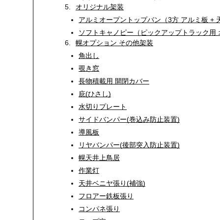
5.
オリジナル架装
アルミオープントップバン（3方 アルミ板 + 
ソフトキャノピー（ピックアップトラック用 
6.
幌オプション その他架装
角出し
覗き窓
長物積載用 開閉カバー
庇(ひさし)
水切りプレート
サイドバンパー(巻込み防止装置)
導風板
リヤバンパー(後部突入防止装置)
幌天井上鳥居
作業灯
天井ベニヤ張り(補強)
フロアー鉄板張り
コンパネ張り