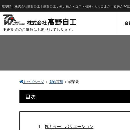
岐阜県｜株式会社高野自工｜高野自工：使い易さ・コスト削減・カッコよさ・丈夫さを実
高野自工
株式会
社
会
不正改造のご依頼はお断りしております。
トップページ
＞
製作実績
＞
幌架装
目次
1.
幌カラー バリエーション