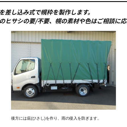
を差し込み式で幌枠を製作します。
のヒサシの要/不要、幌の素材や色はご相談に応
後方には庇(ひさし)を作り、雨の侵入を防ぎます。