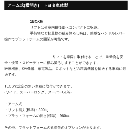
アーム式(横開き) トヨタ車体製
1BOX用
リフトは荷室内最後部へコンパクトに収納。
手荷物など軽量物の積み降ろし時は、簡単なハンドルレバー
操作でプラットホームの開閉が可能です。
リフトを車両に取付けることで、重量物を安
全・快適・スピーディーに積み降ろしすることができます。
医療機器、OA機器、家電製品、ロボットなどの精密機器を輸送する車両に最
適です。
TECSで設定の無い車種に取付ができます。
(ワイド、スーパーロング、スーパーGL等)
・アーム式
・リフト能力(標準)：300kg
・プラットフォームの長さ(標準)：960㎜
その他、プラットフォームの延長等のオプションがあります。