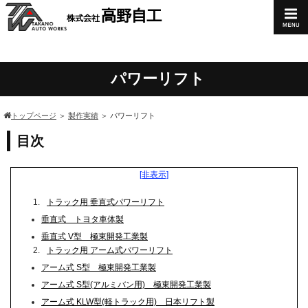
高野自工
株式会
社
パワーリフト
トップページ
＞
製作実績
＞
パワーリフト
目次
[非表示]
1.
トラック用 垂直式パワーリフト
垂直式 トヨタ車体製
垂直式 V型 極東開発工業製
2.
トラック用 アーム式パワーリフト
アーム式 S型 極東開発工業製
アーム式 S型(アルミバン用) 極東開発工業製
アーム式 KLW型(軽トラック用) 日本リフト製