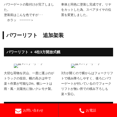
パワーゲートの取付けが完了しまし
車体と同色に塗装し完成です。リヤ
た。
をカットした為、スペアタイヤの位
塗装前はこんな色ですが･･･
置を変更しました。
ホラッ −−−−−−＞
パワーリフト 追加架装
パワーリフト ＋ 4柱3方開放式幌
大切な荷物を沢山、一度に運ぶのが
3方が開くので横からはフォークリフ
トラックの役目。幌の高さは中で
トで積み降ろしやすく、後ろにパワ
楽々作業が可能な2m。幌シートは
ーゲートが付いているのでフォーク
雨・風・太陽光に強いクレモナ製。
リフトが無い所での積み下ろしも
楽々安心。
パワーリフト + STD幌
お問い合わせ
お電話