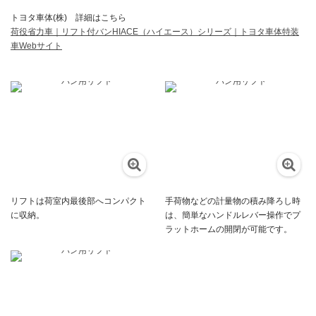
トヨタ車体(株) 詳細はこちら
荷役省力車｜リフト付バンHIACE（ハイエース）シリーズ｜トヨタ車体特装
車Webサイト
リフトは荷室内最後部へコンパクト
手荷物などの計量物の積み降ろし時
に収納。
は、簡単なハンドルレバー操作でプ
ラットホームの開閉が可能です。