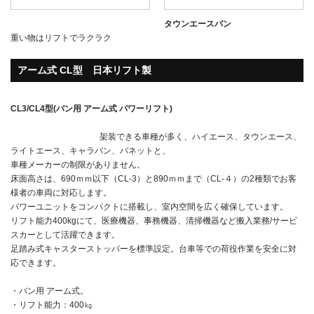
タウンエースバン
重い物はリフトでラクラク
アーム式 CL型 日本リフト製
CL3/CL4型(バン用 アーム式 パワーリフト)
架装できる車種が多く、ハイエース、タウンエース、
ライトエース、キャラバン、バネットと、
車種メーカーの制限がありません。
床面高さは、690ｍｍ以下（CL-3）と890ｍｍまで（CL-４）の2種類でお客
様者の車両に対応します。
パワーユニットをコンパクトに搭載し、室内空間を広く確保しています。
リフト能力400kgにて、医療機器、事務機器、清掃機器など搬入業務/サービ
スカーとして活躍できます。
足踏み式キャスターストッパーを標準設定。台車等での荷役作業を安全に対
応できます。
・バン用 アーム式。
・リフト能力：400㎏