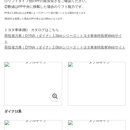
①リフトタイプ別のPFの延長長さをご確認ください。
②数値はPF中央に積載した場合のリフト能力です。
PF長さ1,100㎜以上は車種によって1ナンバー及び減トンとなる場合があります。
2段折れを装着した場合のPFの長さは1,050㎜となります。
トヨタ車体(株) カタログはこちら
荷役省力車｜DYNA（ダイナ）1.5tonシリーズ｜トヨタ車体特装車Webサイ
ト
荷役省力車｜DYNA（ダイナ）2.0tonシリーズ｜トヨタ車体特装車Webサイト
ダイナ1t系