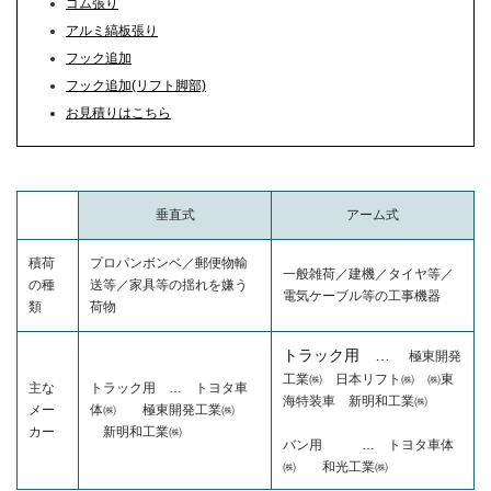
ゴム張り
アルミ縞板張り
フック追加
フック追加(リフト脚部)
お見積りはこちら
垂直式
アーム式
積荷
プロパンボンベ／郵便物輸
一般雑荷／建機／タイヤ等／
の種
送等／家具等の揺れを嫌う
電気ケーブル等の工事機器
類
荷物
トラック用 …
極東開発
工業㈱ 日本リフト㈱ ㈱東
主な
トラック用 … トヨタ車
海特装車 新明和工業㈱
メー
体㈱ 極東開発工業㈱
カー
新明和工業㈱
バン用 … トヨタ車体
㈱ 和光工業㈱