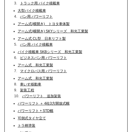
3.
トラック用 バイク積載車
大型バイク積載車
4.
バン用 パワーリフト
アーム式(横開き) トヨタ車体製
アーム式(横開き) SKYシリーズ 和光工業製
アーム式 CL型 日本リフト製
5.
バン用 バイク積載車
バイク積載車 SKBシリーズ 和光工業製
6.
ビジネスバン用 パワーリフト
アーム式 和光工業製
7.
マイクロバス用 パワーリフト
アーム式 和光工業製
8.
車いす移動車
9.
架装工程
10.
パワーリフト 追加架装
パワーリフト ＋ 4柱3方開放式幌
パワーリフト + STD幌
可倒式タイヤ立て
トラ柄塗装