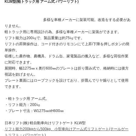
KLW型(軽トラック用 アーム式 パワーリフト)
多様な車種メーカーに架装可能。改造をする必要があ
りません。
軽トラック用に専用設計の為、多様な車種メーカーに架装ができます。
リフト能力は200㎏で、製品重量は約75㎏です。
リフトの昇降操作は、コード付きのリモコンにて上昇/下降を押しボタンの簡
単操作。
収穫した農作物、農機具、ドラム缶、家電製品の搬入など、多様な荷役作業
に対応できます。
展開時、幅1275㎜ｘ奥行600㎜のプレートは折り畳み式で、格納時には後方
視認を妨げません。
プレート裏面にはロープフックを設けており、折畳んでリヤ煽りとして使用
できます。
・軽トラック用 アーム式。
・リフト能力：200㎏
・プレート寸法：W1275㎜xH600㎜
日本リフト(株) 軽自動車向けリフトゲート KLW型
リフト能力200kgから500kg、小型車向けアーム式リフトゲート(テールゲー
トリフト・パワーゲート)