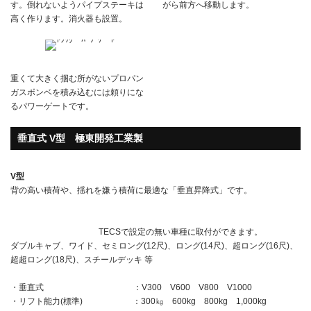
す。倒れないようパイプステーキは
がら前方へ移動します。
高く作ります。消火器も設置。
重くて大きく掴む所がないプロパン
ガスボンベを積み込むには頼りにな
るパワーゲートです。
垂直式 V型 極東開発工業製
V型
背の高い積荷や、揺れを嫌う積荷に最適な「垂直昇降式」です。
TECSで設定の無い車種に取付ができます。
ダブルキャブ、ワイド、セミロング(12尺)、ロング(14尺)、超ロング(16尺)、
超超ロング(18尺)、スチールデッキ 等
・垂直式 ：V300 V600 V800 V1000
・リフト能力(標準) ：300㎏ 600kg 800kg 1,000kg