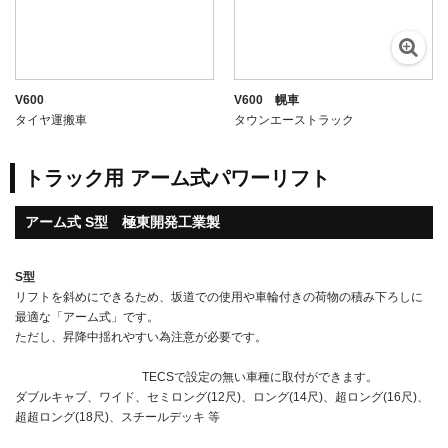
V600
V600 幌車
タイヤ運搬車
タウンエーストラック
トラック用 アーム式パワーリフト
アーム式 S型 極東開発工業製
S型
リフトを斜めにできるため、坂道での使用や車輪付きの荷物の積み下ろしに
最適な「アーム式」です。
ただし、昇降中揺れやすい為注意が必要です。
TECSで設定の無い車種に取付ができます。
ダブルキャブ、ワイド、セミロング(12尺)、ロング(14尺)、超ロング(16尺)、
超超ロング(18尺)、スチールデッキ 等