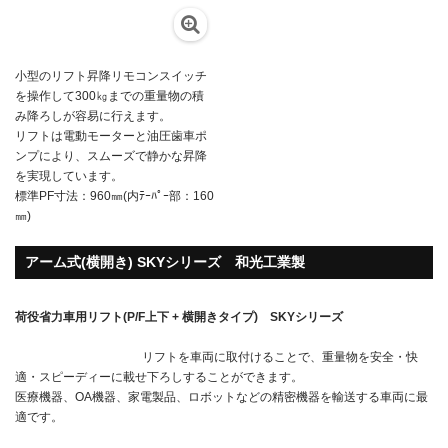
小型のリフト昇降リモコンスイッチ
を操作して300㎏までの重量物の積
み降ろしが容易に行えます。
リフトは電動モーターと油圧歯車ポ
ンプにより、スムーズで静かな昇降
を実現しています。
標準PF寸法：960㎜(内ﾃｰﾊﾟｰ部：160
㎜)
アーム式(横開き) SKYシリーズ 和光工業製
荷役省力車用リフト(P/F上下 + 横開きタイプ) SKYシリーズ
リフトを車両に取付けることで、重量物を安全・快
適・スピーディーに載せ下ろしすることができます。
医療機器、OA機器、家電製品、ロボットなどの精密機器を輸送する車両に最
適です。