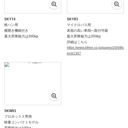
SKY74
SKY83
軽バン用
マイクロバス用
横開き機能付き
床面の高い車両へ取付可能
最大昇降能力は300kg
最大昇降能力は350kg
詳細はこちら
https://www.bfree.co.jp/pages/204/#b
lock1307
SKW01
プロボックス専用
軽量コンパクトモデル
昇降能力は100kg